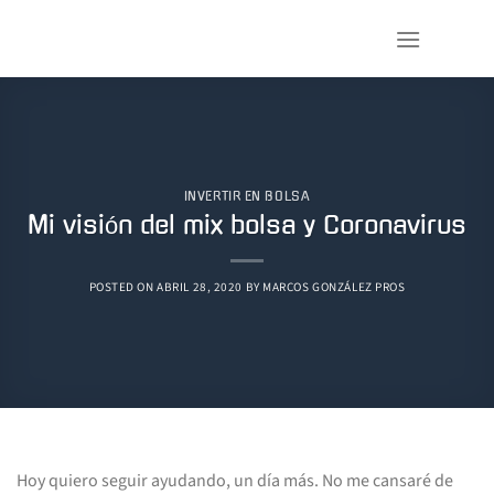
Saltar
al
contenido
INVERTIR EN BOLSA
Mi visión del mix bolsa y Coronavirus
POSTED ON
ABRIL 28, 2020
BY
MARCOS GONZÁLEZ PROS
Hoy quiero seguir ayudando, un día más. No me cansaré de