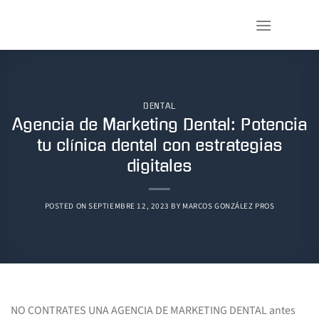
Saltar
al
contenido
DENTAL
Agencia de Marketing Dental: Potencia
tu clínica dental con estrategias
digitales
POSTED ON
SEPTIEMBRE 12, 2023
BY
MARCOS GONZÁLEZ PROS
NO CONTRATES UNA AGENCIA DE MARKETING DENTAL antes