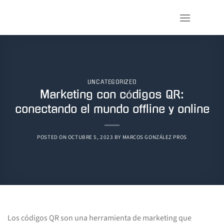
Saltar
al
contenido
UNCATEGORIZED
Marketing con códigos QR:
conectando el mundo offline y online
POSTED ON
OCTUBRE 5, 2023
BY
MARCOS GONZÁLEZ PROS
Los códigos QR son una herramienta de marketing que