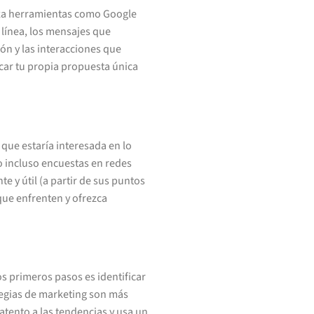
iliza herramientas como Google
 línea, los mensajes que
ión y las interacciones que
acar tu propia propuesta única
 que estaría interesada en lo
o incluso encuestas en redes
te y útil (a partir de sus puntos
que enfrenten y ofrezca
s primeros pasos es identificar
tegias de marketing son más
atento a las tendencias y usa un