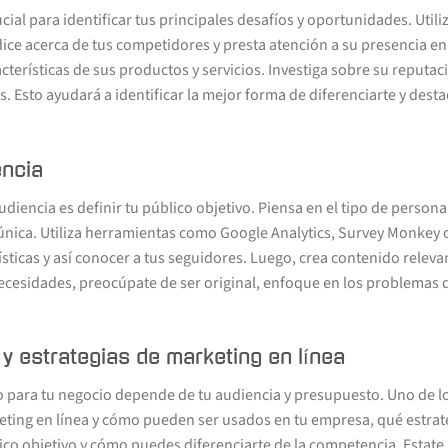
ucial para identificar tus principales desafíos y oportunidades. Ut
ice acerca de tus competidores y presta atención a su presencia en
acterísticas de sus productos y servicios. Investiga sobre su reputac
s. Esto ayudará a identificar la mejor forma de diferenciarte y dest
encia
diencia es definir tu público objetivo. Piensa en el tipo de persona
 única. Utiliza herramientas como Google Analytics, Survey Monkey 
ísticas y así conocer a tus seguidores. Luego, crea contenido relevan
ecesidades, preocúpate de ser original, enfoque en los problemas 
y estrategias de marketing en línea
o para tu negocio depende de tu audiencia y presupuesto. Uno de lo
keting en línea y cómo pueden ser usados en tu empresa, qué estra
lico objetivo y cómo puedes diferenciarte de la competencia. Estate 