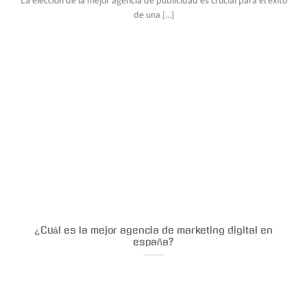
La elección de la mejor agencia de publicidad es crucial para el éxito
de una [...]
¿Cuál es la mejor agencia de marketing digital en
españa?